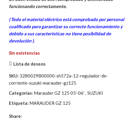
original
actual
funcionando correctamente.
era:
es:
284,50€.
25,00€.
( Todo el material eléctrico está comprobado por personal
cua
lificado para garantizar su correcto funcionamiento y
debido a sus caracteristicas no tiene posibilidad de
devolución ).
Sin existencias
Lista de deseos
SKU:
3280029B00000-sh572a-12-regulador-de-
corriente-suzuki-marauder-gz125
Categorías:
Marauder GZ 125 05'-06'
,
SUZUKI
Etiqueta:
MARAUDER GZ 125
Share: