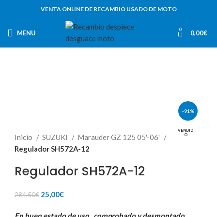
VENTA ONLINE DE RECAMBIO USADO DE MOTO
0
MENU
0,00
€
-91%
VENDID
O
Inicio
SUZUKI
Marauder GZ 125 05'-06'
Regulador SH572A-12
Regulador SH572A-12
El
El
25,00
€
284,50
€
precio
precio
En buen estado de uso , comprobado y desmontado