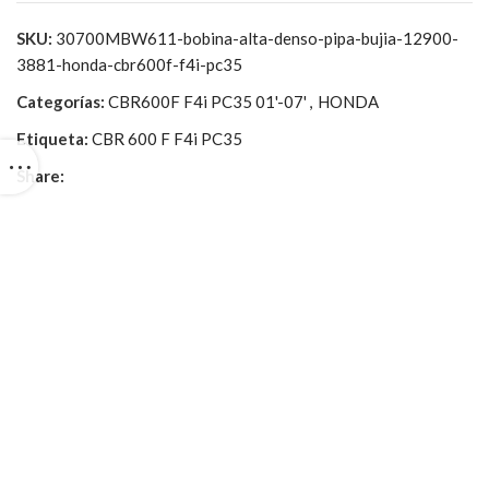
SKU:
30700MBW611-bobina-alta-denso-pipa-bujia-12900-
3881-honda-cbr600f-f4i-pc35
Categorías:
CBR600F F4i PC35 01'-07'
,
HONDA
Etiqueta:
CBR 600 F F4i PC35
Share: