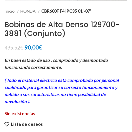
Inicio
HONDA
CBR600F F4i PC35 01'-07'
Bobinas de Alta Denso 129700-
3881 (Conjunto)
El
El
90,00
€
495,52
€
precio
precio
original
actual
En buen estado de uso , comprobado y desmontado
era:
es:
funcionando correctamente.
495,52€.
90,00€.
( Todo el material eléctrico está comprobado por personal
cua
lificado para garantizar su correcto funcionamiento y
debido a sus caracteristicas no tiene posibilidad de
devolución ).
Sin existencias
Lista de deseos