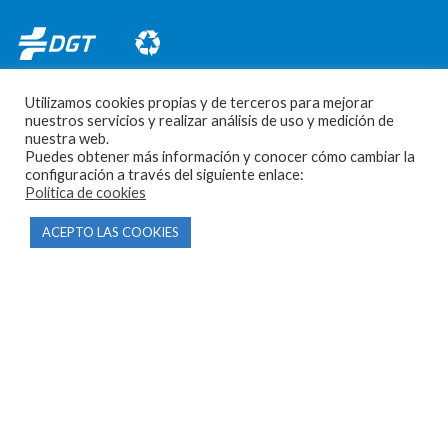
Utilizamos cookies propias y de terceros para mejorar
nuestros servicios y realizar análisis de uso y medición de
nuestra web.
Puedes obtener más información y conocer cómo cambiar la
CONTACTO
configuración a través del siguiente enlace:
Política de cookies
Parque Empresarial Las Condas , Nave 1
ACEPTO LAS COOKIES
05440 Piedralaves-Ávila
603 57 44 50
info@motorecambiosfldelhierro.com
Síguenos en Facebook
Síguenos en Instagram