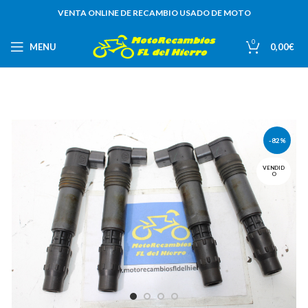
VENTA ONLINE DE RECAMBIO USADO DE MOTO
0
MENU
0,00
€
-82%
VENDID
O