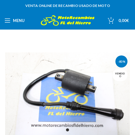
VENTA ONLINE DE RECAMBIO USADO DE MOTO
0
MENU
0,00
€
-83%
VENDID
O