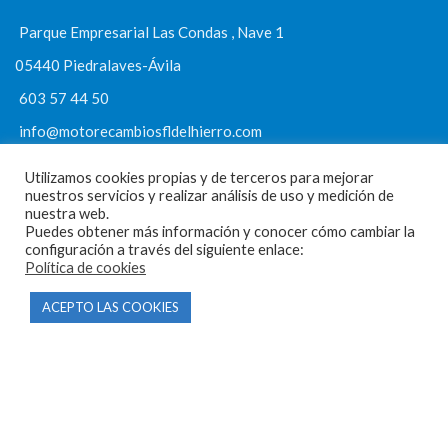
Parque Empresarial Las Condas , Nave 1
05440 Piedralaves-Ávila
603 57 44 50
info@motorecambiosfldelhierro.com
Síguenos en Facebook
Utilizamos cookies propias y de terceros para mejorar
nuestros servicios y realizar análisis de uso y medición de
Síguenos en Instagram
nuestra web.
Puedes obtener más información y conocer cómo cambiar la
configuración a través del siguiente enlace:
Política de cookies
NAVEGACIÓN
ACEPTO LAS COOKIES
Inicio
Tienda
Tasamos tu moto
Contacto