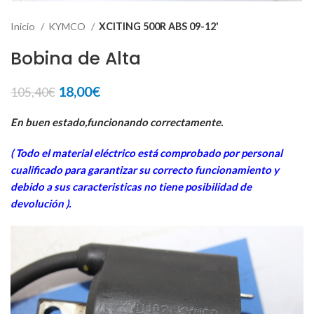
Inicio
KYMCO
XCITING 500R ABS 09-12'
Bobina de Alta
El
El
18,00
€
105,40
€
precio
precio
original
actual
En buen estado,funcionando correctamente.
era:
es:
( Todo el material eléctrico está comprobado por personal
105,40€.
18,00€.
cua
lificado para garantizar su correcto funcionamiento y
debido a sus caracteristicas no tiene posibilidad de
devolución ).