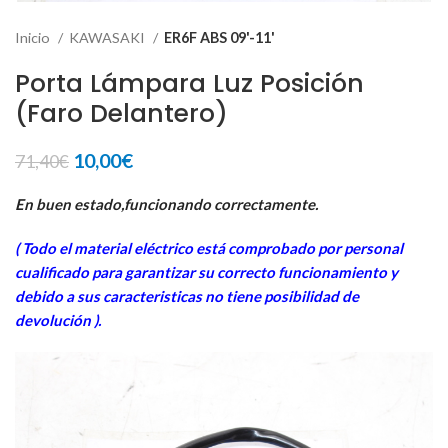
Inicio
KAWASAKI
ER6F ABS 09'-11'
Porta Lámpara Luz Posición
(Faro Delantero)
El
El
10,00
€
71,40
€
precio
precio
original
actual
En buen estado,funcionando correctamente.
era:
es:
( Todo el material eléctrico está comprobado por personal
71,40€.
10,00€.
cua
lificado para garantizar su correcto funcionamiento y
debido a sus caracteristicas no tiene posibilidad de
devolución ).