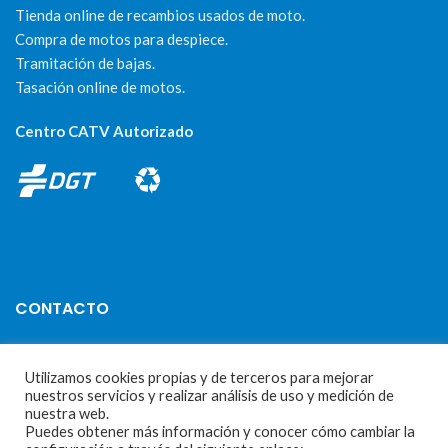
Tienda online de recambios usados de moto.
Compra de motos para despiece.
Tramitación de bajas.
Tasación online de motos.
Centro CATV Autorizado
CONTACTO
Parque Empresarial Las Condas , Nave 1
Utilizamos cookies propias y de terceros para mejorar
05440 Piedralaves-Ávila
nuestros servicios y realizar análisis de uso y medición de
nuestra web.
603 57 44 50
Puedes obtener más información y conocer cómo cambiar la