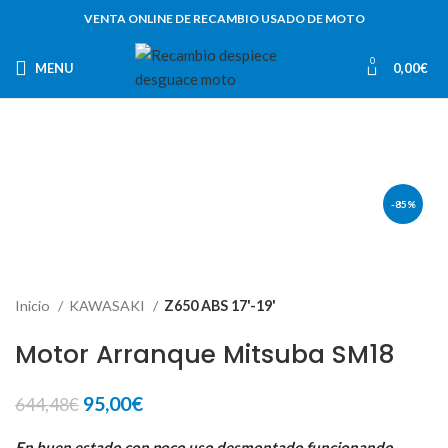
VENTA ONLINE DE RECAMBIO USADO DE MOTO
0
MENU
0,00
€
-85%
Inicio
KAWASAKI
Z650 ABS 17'-19'
Motor Arranque Mitsuba SM18
El
El
95,00
€
644,48
€
precio
precio
En buen estado,con poco uso,desmontado funcionando