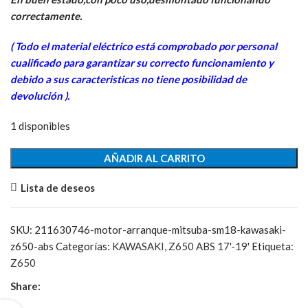
original
actual
era:
es:
correctamente.
644,48€.
95,00€.
( Todo el material eléctrico está comprobado por personal
cua
lificado para garantizar su correcto funcionamiento y
debido a sus caracteristicas no tiene posibilidad de
devolución ).
1 disponibles
Motor
AÑADIR AL CARRITO
Arranque
Lista de deseos
Mitsuba
SM18
cantidad
SKU:
211630746-motor-arranque-mitsuba-sm18-kawasaki-
z650-abs
Categorías:
KAWASAKI
,
Z650 ABS 17'-19'
Etiqueta:
Z650
Share: