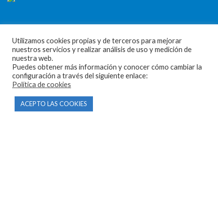
Utilizamos cookies propias y de terceros para mejorar
nuestros servicios y realizar análisis de uso y medición de
CONTACTO
nuestra web.
Puedes obtener más información y conocer cómo cambiar la
configuración a través del siguiente enlace:
Parque Empresarial Las Condas , Nave 1
Política de cookies
05440 Piedralaves-Ávila
ACEPTO LAS COOKIES
603 57 44 50
info@motorecambiosfldelhierro.com
Síguenos en Facebook
Síguenos en Instagram
NAVEGACIÓN