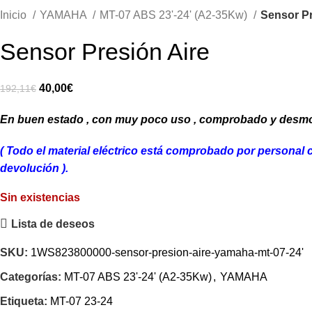
Inicio
YAMAHA
MT-07 ABS 23'-24' (A2-35Kw)
Sensor Pr
Sensor Presión Aire
El
El
40,00
€
192,11
€
precio
precio
En buen estado , con muy poco uso , comprobado y desm
original
actual
era:
es:
( Todo el material eléctrico está comprobado por personal 
192,11€.
40,00€.
devolución ).
Sin existencias
Lista de deseos
SKU:
1WS823800000-sensor-presion-aire-yamaha-mt-07-24'
Categorías:
MT-07 ABS 23'-24' (A2-35Kw)
,
YAMAHA
Etiqueta:
MT-07 23-24