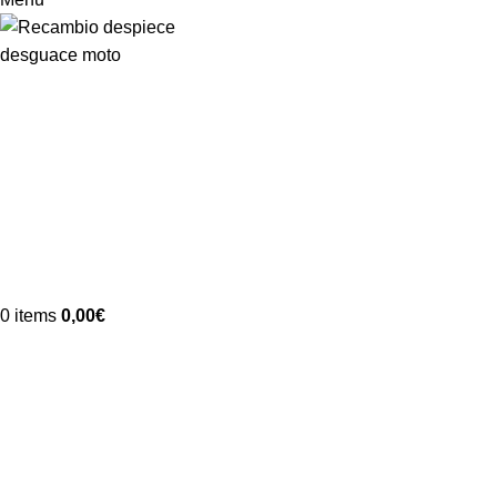
0
items
0,00
€
-79%
Vendido