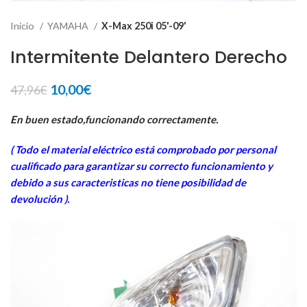
Inicio
YAMAHA
X-Max 250i 05'-09'
Intermitente Delantero Derecho
El
El
10,00
€
47,96
€
precio
precio
original
actual
En buen estado,funcionando correctamente.
era:
es:
( Todo el material eléctrico está comprobado por personal
47,96€.
10,00€.
cua
lificado para garantizar su correcto funcionamiento y
debido a sus caracteristicas no tiene posibilidad de
devolución ).