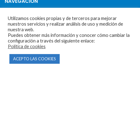
NAVEGACIÓN
Inicio
Utilizamos cookies propias y de terceros para mejorar
nuestros servicios y realizar análisis de uso y medición de
Tienda
nuestra web.
Puedes obtener más información y conocer cómo cambiar la
Tasamos tu moto
configuración a través del siguiente enlace:
Contacto
Política de cookies
ACEPTO LAS COOKIES
CONDICIONES Y AVISOS LEGALES
Condiciones de compra
Aviso legal
Política de privacidad
Política de cookies