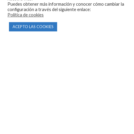
Puedes obtener más información y conocer cómo cambiar la
configuración a través del siguiente enlace:
Política de cookies
CONTACTO
ACEPTO LAS COOKIES
Parque Empresarial Las Condas , Nave 1
05440 Piedralaves-Ávila
603 57 44 50
info@motorecambiosfldelhierro.com
Síguenos en Facebook
Síguenos en Instagram
NAVEGACIÓN
Inicio
Tienda