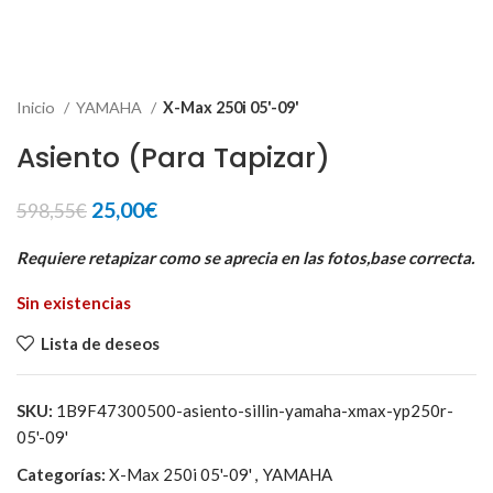
Inicio
YAMAHA
X-Max 250i 05'-09'
Asiento (Para Tapizar)
El
El
25,00
€
598,55
€
precio
precio
original
actual
Requiere retapizar como se aprecia en las fotos,base correcta.
era:
es:
Sin existencias
598,55€.
25,00€.
Lista de deseos
SKU:
1B9F47300500-asiento-sillin-yamaha-xmax-yp250r-
05'-09'
Categorías:
X-Max 250i 05'-09'
,
YAMAHA