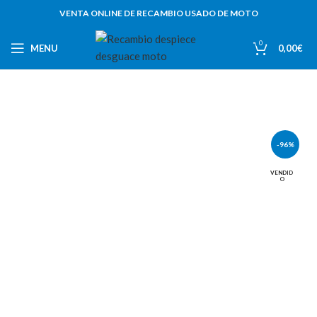
VENTA ONLINE DE RECAMBIO USADO DE MOTO
0
MENU
0,00
€
-96%
VENDID
O