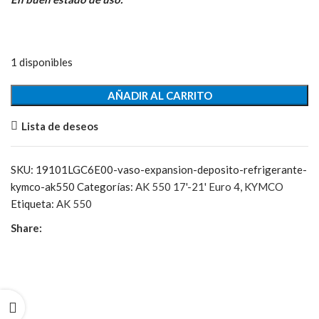
original
actual
era:
es:
24,17€.
6,00€.
1 disponibles
Vaso
AÑADIR AL CARRITO
Expansión
Lista de deseos
cantidad
SKU:
19101LGC6E00-vaso-expansion-deposito-refrigerante-
kymco-ak550
Categorías:
AK 550 17'-21' Euro 4
,
KYMCO
Etiqueta:
AK 550
Share: