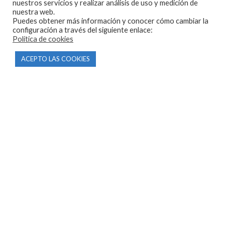
nuestros servicios y realizar análisis de uso y medición de
nuestra web.
Puedes obtener más información y conocer cómo cambiar la
configuración a través del siguiente enlace:
CONTACTO
Política de cookies
Parque Empresarial Las Condas , Nave 1
ACEPTO LAS COOKIES
05440 Piedralaves-Ávila
603 57 44 50
info@motorecambiosfldelhierro.com
Síguenos en Facebook
Síguenos en Instagram
NAVEGACIÓN
Inicio
Tienda