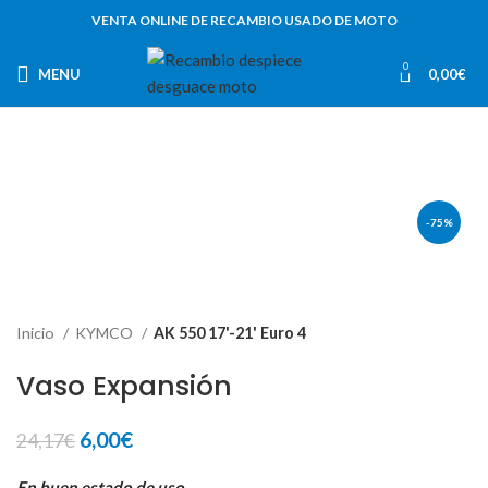
VENTA ONLINE DE RECAMBIO USADO DE MOTO
0
MENU
0,00
€
-75%
Inicio
KYMCO
AK 550 17'-21' Euro 4
Vaso Expansión
El
El
6,00
€
24,17
€
precio
precio
En buen estado de uso.