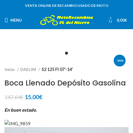
VENTA ONLINE DE RECAMBIO USADO DE MOTO
0
MENU
0,00
€
-90%
Inicio
DAELIM
S2 125 FI 07'-14'
Boca Llenado Depósito Gasolina
El
El
15,00
€
147,64
€
precio
precio
original
actual
En buen estado.
era:
es:
147,64€.
15,00€.