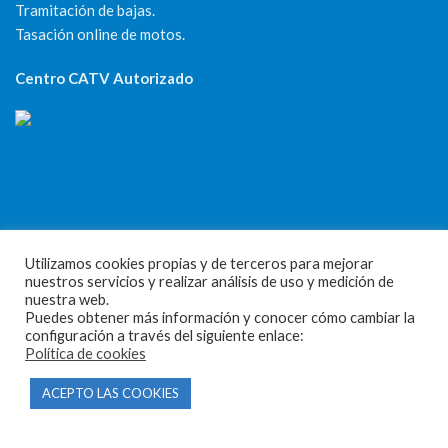
Tramitación de bajas.
Tasación online de motos.
Centro CATV Autorizado
CONTACTO
Utilizamos cookies propias y de terceros para mejorar
nuestros servicios y realizar análisis de uso y medición de
Parque Empresarial Las Condas , Nave 1
nuestra web.
05440 Piedralaves-Ávila
Puedes obtener más información y conocer cómo cambiar la
configuración a través del siguiente enlace:
603 57 44 50
Política de cookies
info@motorecambiosfldelhierro.com
ACEPTO LAS COOKIES
Síguenos en Facebook