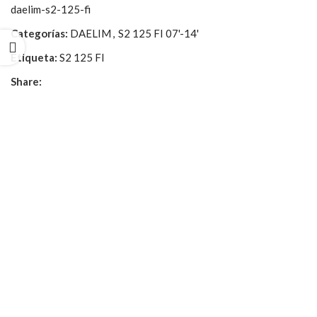
daelim-s2-125-fi
Categorías:
DAELIM
,
S2 125 FI 07'-14'
Etiqueta:
S2 125 FI
Share: