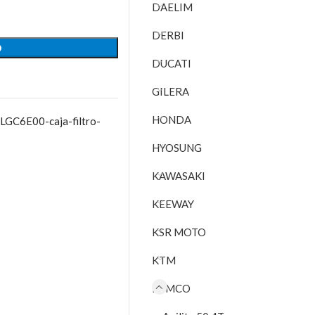
DAELIM
DERBI
O
DUCATI
GILERA
HONDA
C6E00-caja-filtro-
HYOSUNG
KAWASAKI
KEEWAY
KSR MOTO
KTM
KYMCO