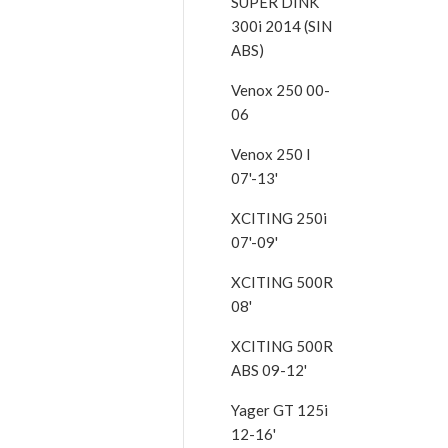
SUPER DINK
300i 2014 (SIN
ABS)
Venox 250 00-
06
Venox 250 I
07'-13'
XCITING 250i
07'-09'
XCITING 500R
08'
XCITING 500R
ABS 09-12'
Yager GT 125i
12-16'