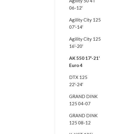
Agility 50 4T
06-12'
Agility City 125
07'-14'
Agility City 125
16'-20'
AK 550 17'-21'
Euro 4
DTX 125
22'-24'
GRAND DINK
125 04-07
GRAND DINK
125 08-12