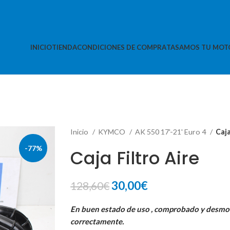
INICIO
TIENDA
CONDICIONES DE COMPRA
TASAMOS TU MOT
Inicio
KYMCO
AK 550 17'-21' Euro 4
Caja
-77%
Caja Filtro Aire
El
El
30,00
€
128,60
€
precio
precio
En buen estado de uso , comprobado y desm
original
actual
correctamente.
era:
es: