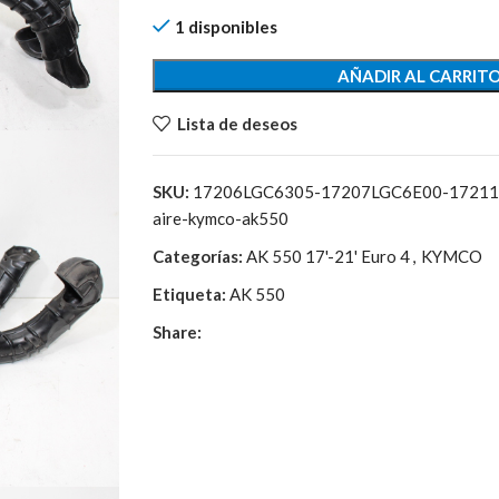
128,60€.
30,00€.
1 disponibles
AÑADIR AL CARRIT
Lista de deseos
SKU:
17206LGC6305-17207LGC6E00-17211LG
aire-kymco-ak550
Categorías:
AK 550 17'-21' Euro 4
,
KYMCO
Etiqueta:
AK 550
Share: