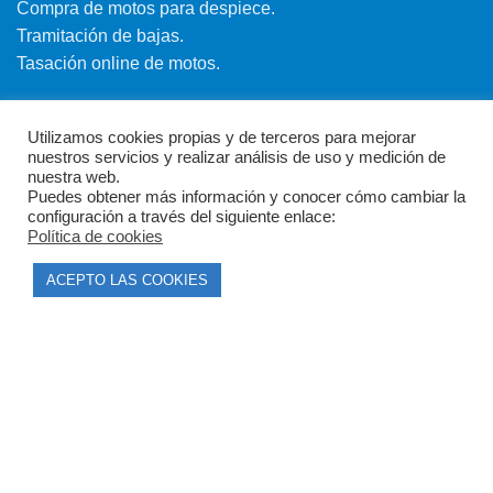
Compra de motos para despiece.
Tramitación de bajas.
Tasación online de motos.
Centro CATV Autorizado
Utilizamos cookies propias y de terceros para mejorar
nuestros servicios y realizar análisis de uso y medición de
nuestra web.
Puedes obtener más información y conocer cómo cambiar la
configuración a través del siguiente enlace:
Política de cookies
ACEPTO LAS COOKIES
CONTACTO
Parque Empresarial Las Condas , Nave 1
05440 Piedralaves-Ávila
603 57 44 50
info@motorecambiosfldelhierro.com