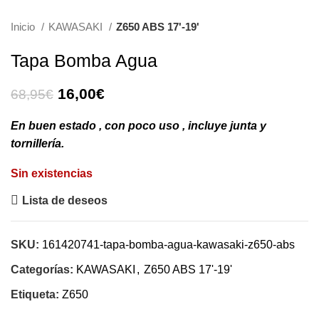
Inicio
KAWASAKI
Z650 ABS 17'-19'
Tapa Bomba Agua
El
El
16,00
€
68,95
€
precio
precio
original
actual
En buen estado , con poco uso , incluye junta y
era:
es:
tornillería.
68,95€.
16,00€.
Sin existencias
Lista de deseos
SKU:
161420741-tapa-bomba-agua-kawasaki-z650-abs
Categorías:
KAWASAKI
,
Z650 ABS 17'-19'
Etiqueta:
Z650