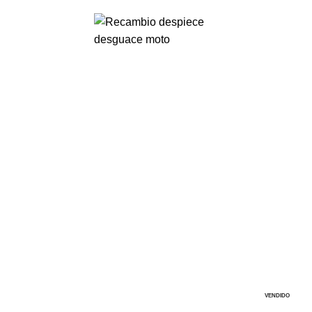
VENTA ONLINE DE RECAMBIO USADO DE MOTO
0
Menu
0,00
€
-77%
VENDIDO