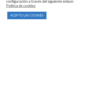
configuración a través del siguiente enlace:
info@motorecambiosfldelhierro.com
Política de cookies
Síguenos en Facebook
ACEPTO LAS COOKIES
Síguenos en Instagram
NAVEGACIÓN
Inicio
Tienda
Tasamos tu moto
Contacto
CONDICIONES Y AVISOS LEGALES
Condiciones de compra