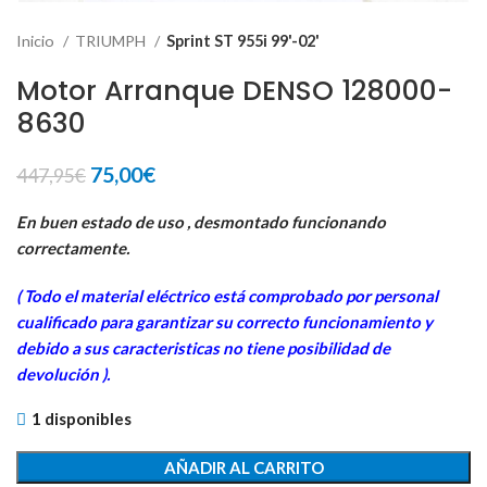
Inicio
TRIUMPH
Sprint ST 955i 99'-02'
Motor Arranque DENSO 128000-
8630
El
El
75,00
€
447,95
€
precio
precio
original
actual
En buen estado de uso , desmontado funcionando
era:
es:
correctamente.
447,95€.
75,00€.
( Todo el material eléctrico está comprobado por personal
cua
lificado para garantizar su correcto funcionamiento y
debido a sus caracteristicas no tiene posibilidad de
devolución ).
1 disponibles
AÑADIR AL CARRITO