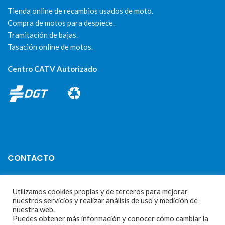
Tienda online de recambios usados de moto.
Compra de motos para despiece.
Tramitación de bajas.
Tasación online de motos.
Centro CATV Autorizado
CONTACTO
Parque Empresarial Las Condas , Nave 1
Utilizamos cookies propias y de terceros para mejorar
05440 Piedralaves-Ávila
nuestros servicios y realizar análisis de uso y medición de
nuestra web.
603 57 44 50
Puedes obtener más información y conocer cómo cambiar la