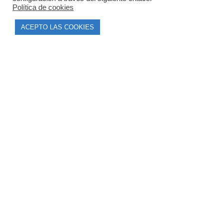
Política de cookies
Parque Empresarial Las Condas , Nave 1
ACEPTO LAS COOKIES
05440 Piedralaves-Ávila
603 57 44 50
info@motorecambiosfldelhierro.com
Síguenos en Facebook
Síguenos en Instagram
NAVEGACIÓN
Inicio
Tienda
Tasamos tu moto