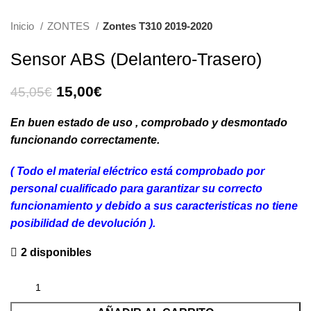
Inicio
ZONTES
Zontes T310 2019-2020
Sensor ABS (Delantero-Trasero)
El
El
15,00
€
45,05
€
precio
precio
original
actual
En buen estado de uso , comprobado y desmontado
era:
es:
funcionando correctamente.
45,05€.
15,00€.
( Todo el material eléctrico está comprobado por
personal cua
lificado para garantizar su correcto
funcionamiento y debido a sus caracteristicas no tiene
posibilidad de devolución ).
2 disponibles