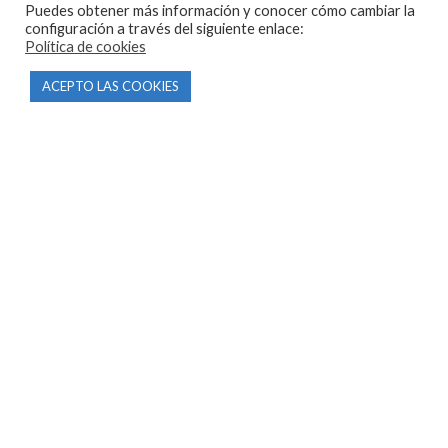
Puedes obtener más información y conocer cómo cambiar la
configuración a través del siguiente enlace:
Política de cookies
ACEPTO LAS COOKIES
CONTACTO
Parque Empresarial Las Condas , Nave 1
05440 Piedralaves-Ávila
603 57 44 50
info@motorecambiosfldelhierro.com
Síguenos en Facebook
Síguenos en Instagram
NAVEGACIÓN
Inicio