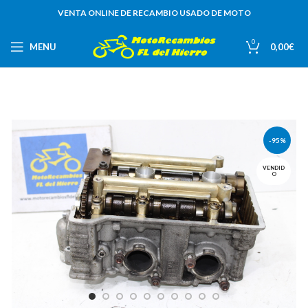
VENTA ONLINE DE RECAMBIO USADO DE MOTO
0
MENU
0,00
€
-95%
VENDID
O