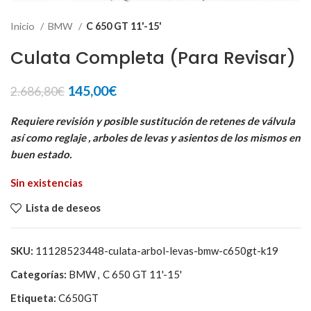
Inicio
BMW
C 650 GT 11'-15'
Culata Completa (Para Revisar)
El
El
145,00
€
2.686,80
€
precio
precio
original
actual
Requiere revisión y posible sustitución de retenes de válvula
era:
es:
así como reglaje , arboles de levas y asientos de los mismos en
2.686,80€.
145,00€.
buen estado.
Sin existencias
Lista de deseos
SKU:
11128523448-culata-arbol-levas-bmw-c650gt-k19
Categorías:
BMW
,
C 650 GT 11'-15'
Etiqueta:
C650GT