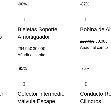
-90%
-87%
Bieletas Soporte
Bobina de Al
o
Amortiguador
El
El
223,45
€
30,00
€
precio
pr
Añadir al carrito
El
El
294,95
€
30,00
€
original
ac
precio
precio
Añadir al carrito
era:
es
original
actual
223,45€.
3
era:
es:
-95%
-76%
294,95€.
30,00€.
or
Colector Intermedio
Conducto Ref
Válvula Escape
Cilindros