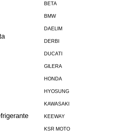
BETA
BMW
DAELIM
ta
DERBI
DUCATI
ecio
tual
GILERA
:
HONDA
0,00€.
HYOSUNG
KAWASAKI
rigerante
KEEWAY
KSR MOTO