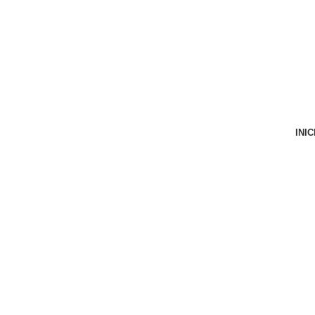
VENTA ONLINE DE RECAMBIO USADO DE MOTO
INIC