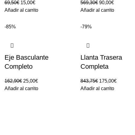
El
El
El
El
69,50
€
15,00
€
569,30
€
90,00
€
precio
precio
precio
precio
Añadir al carrito
Añadir al carrito
original
actual
original
actual
era:
es:
era:
es:
-85%
-79%
69,50€.
15,00€.
569,30€.
90,00€.
Eje Basculante
Llanta Trasera
Completo
Completa
El
El
El
El
162,90
€
25,00
€
843,75
€
175,00
€
precio
precio
precio
precio
Añadir al carrito
Añadir al carrito
original
actual
original
actual
era:
es:
era:
es:
162,90€.
25,00€.
843,75€.
175,00€.