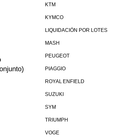
KTM
cio
KYMCO
ual
LIQUIDACIÓN POR LOTES
00€.
MASH
PEUGEOT
o
onjunto)
PIAGGIO
ROYAL ENFIELD
ecio
SUZUKI
tual
:
SYM
8,00€.
TRIUMPH
VOGE