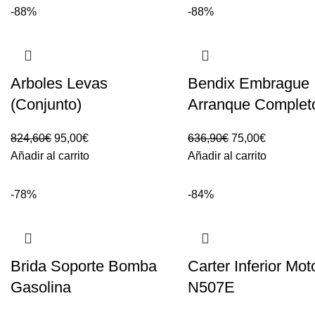
-88%
-88%
Arboles Levas
Bendix Embrague
(Conjunto)
Arranque Complet
El
El
El
El
824,60
€
95,00
€
636,90
€
75,00
€
precio
precio
precio
precio
Añadir al carrito
Añadir al carrito
original
actual
original
actual
era:
es:
era:
es:
-78%
-84%
824,60€.
95,00€.
636,90€.
75,00€.
Brida Soporte Bomba
Carter Inferior Mot
Gasolina
N507E