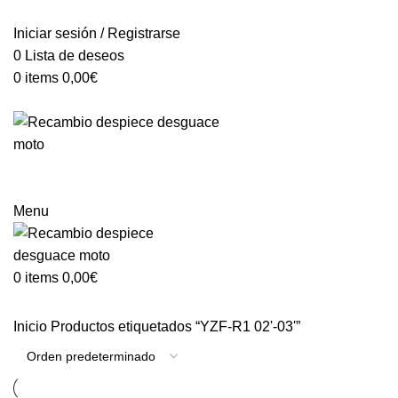
VENTA ONLINE DE RECAMBIO USADO DE MOTO
Iniciar sesión / Registrarse
0
Lista de deseos
0
items
0,00
€
Categorías
Menu
0
items
0,00
€
Inicio
Productos etiquetados “YZF-R1 02'-03'”