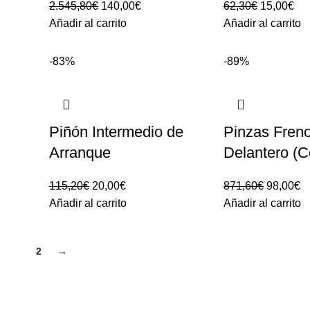
El
El
El
El
2.545,80
€
140,00
€
62,30
€
15,00
€
precio
precio
precio
pre
Añadir al carrito
Añadir al carrito
original
actual
original
act
era:
es:
era:
es:
-83%
-89%
2.545,80€.
140,00€.
62,30€.
15,
Piñón Intermedio de
Pinzas Fren
Arranque
Delantero (C
El
El
El
El
115,20
€
20,00
€
871,60
€
98,00
€
precio
precio
precio
pr
Añadir al carrito
Añadir al carrito
original
actual
original
ac
era:
es:
era:
es
1
2
→
115,20€.
20,00€.
871,60€.
9