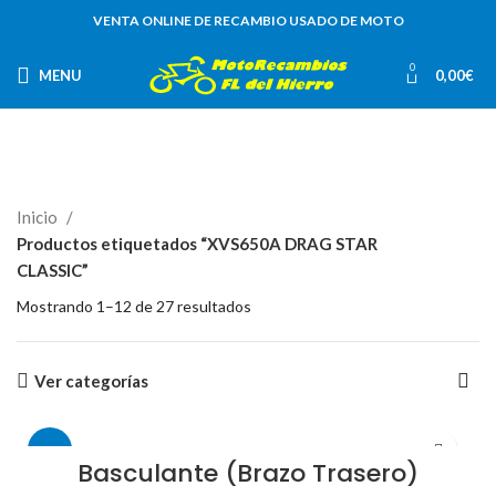
VENTA ONLINE DE RECAMBIO USADO DE MOTO
0
MENU
0,00
€
Inicio
Productos etiquetados “XVS650A DRAG STAR
CLASSIC”
Mostrando 1–12 de 27 resultados
Ver categorías
-91%
Basculante (Brazo Trasero)