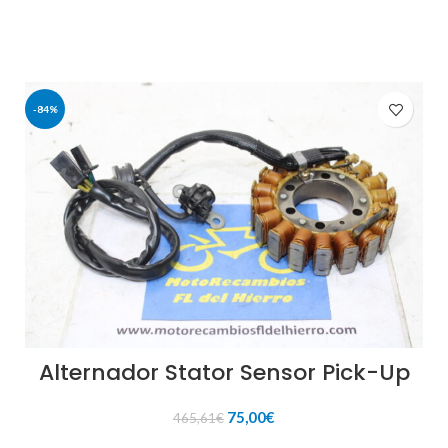
126,05€.
20,00€.
-84%
Alternador Stator Sensor Pick-Up
El
El
75,00
€
465,61
€
precio
precio