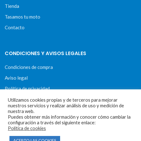
Tienda
Tasamos tu moto
Contacto
CONDICIONES Y AVISOS LEGALES
Condiciones de compra
Aviso legal
Política de privacidad
Política de cookies
Utilizamos cookies propias y de terceros para mejorar
nuestros servicios y realizar análisis de uso y medición de
nuestra web.
Puedes obtener más información y conocer cómo cambiar la
configuración a través del siguiente enlace:
Política de cookies
MOTORECAMBIOS FL DEL HIERRO
| DISEÑO WEB
HARRY SOUL
ACEPTO LAS COOKIES