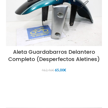
Aleta Guardabarros Delantero
Completo (Desperfectos Aletines)
El
El
65,00
€
462,46
€
precio
precio
original
actual
AÑADIR AL CARRITO
era:
es:
462,46€.
65,00€.