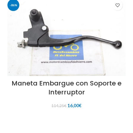
-86%
Maneta Embargue con Soporte e
Interruptor
El
El
16,00
€
114,25
€
precio
precio
original
actual
AÑADIR AL CARRITO
era:
es:
114,25€.
16,00€.