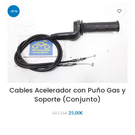
-87%
Cables Acelerador con Puño Gas y
Soporte (Conjunto)
El
El
25,00
€
197,15
€
precio
precio
original
actual
AÑADIR AL CARRITO
era:
es: