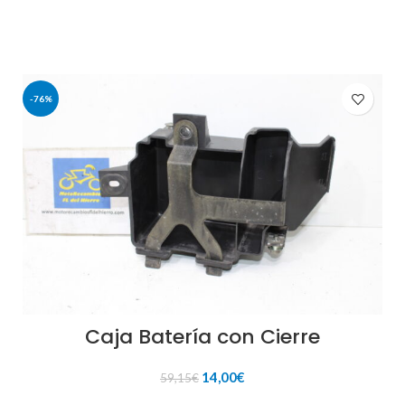
197,15€.
25,00€.
-76%
Caja Batería con Cierre
El
El
14,00
€
59,15
€
precio
precio