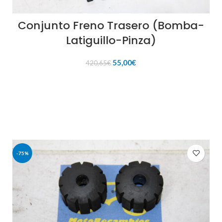
Conjunto Freno Trasero (Bomba-
Latiguillo-Pinza)
El
El
55,00
€
420,65
€
precio
precio
original
actual
AÑADIR AL CARRITO
era:
es:
420,65€.
55,00€.
-75%