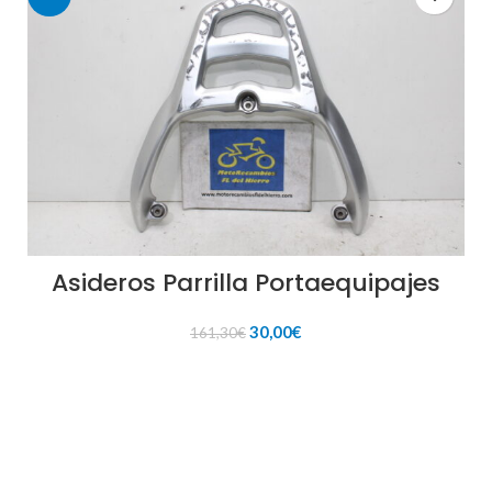
Asideros Parrilla Portaequipajes
El
El
30,00
€
161,30
€
precio
precio
original
actual
AÑADIR AL CARRITO
era:
es:
161,30€.
30,00€.