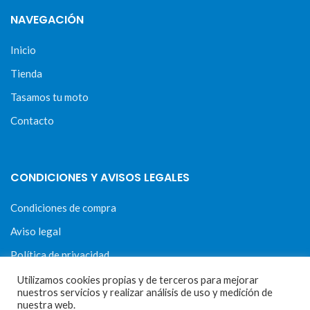
NAVEGACIÓN
Inicio
Tienda
Tasamos tu moto
Contacto
CONDICIONES Y AVISOS LEGALES
Condiciones de compra
Aviso legal
Política de privacidad
Política de cookies
Utilizamos cookies propias y de terceros para mejorar
nuestros servicios y realizar análisis de uso y medición de
nuestra web.