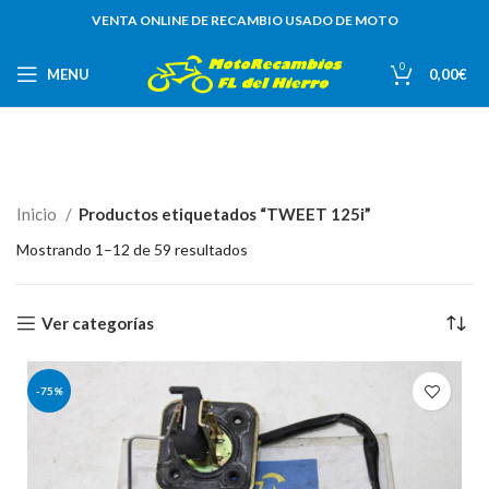
VENTA ONLINE DE RECAMBIO USADO DE MOTO
0
MENU
0,00
€
Inicio
Productos etiquetados “TWEET 125i”
Mostrando 1–12 de 59 resultados
Ver categorías
-75%