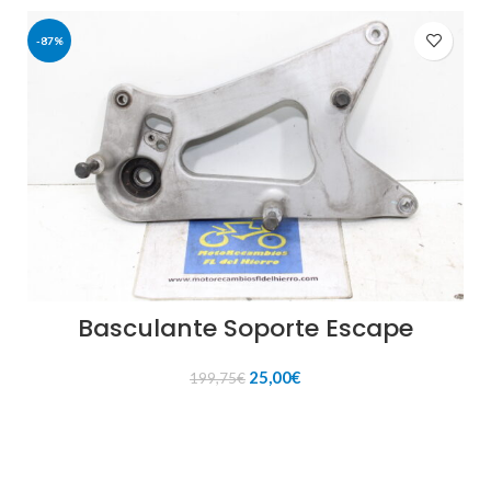
-87%
Basculante Soporte Escape
El
El
25,00
€
199,75
€
precio
precio
original
actual
AÑADIR AL CARRITO
era:
es:
199,75€.
25,00€.