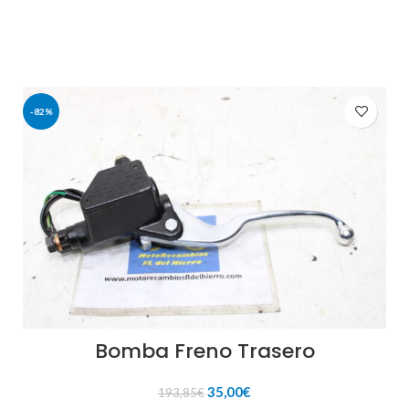
193,85€.
35,00€.
-82%
Bomba Freno Trasero
El
El
35,00
€
193,85
€
precio
precio