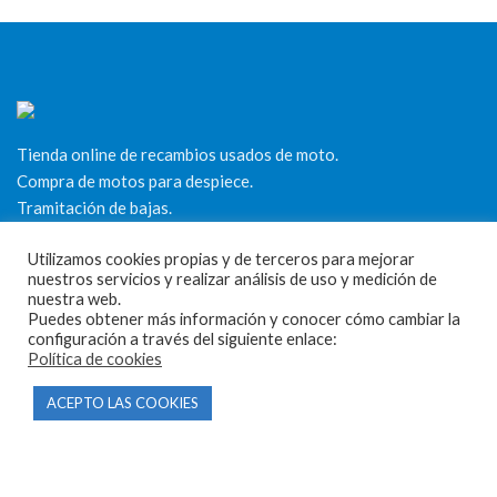
Tienda online de recambios usados de moto.
Compra de motos para despiece.
Tramitación de bajas.
Tasación online de motos.
Utilizamos cookies propias y de terceros para mejorar
nuestros servicios y realizar análisis de uso y medición de
Centro CATV Autorizado
nuestra web.
Puedes obtener más información y conocer cómo cambiar la
configuración a través del siguiente enlace:
Política de cookies
ACEPTO LAS COOKIES
CONTACTO