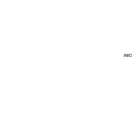
VENTA ONLINE DE RECAMBIO USADO DE MOTO
INIC