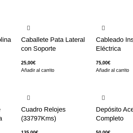
lina
Caballete Pata Lateral
Cableado Ins
con Soporte
Eléctrica
25,00
€
75,00
€
Añadir al carrito
Añadir al carrito
e
Cuadro Relojes
Depósito Ace
a
(33797Kms)
Completo
135,00
€
50,00
€