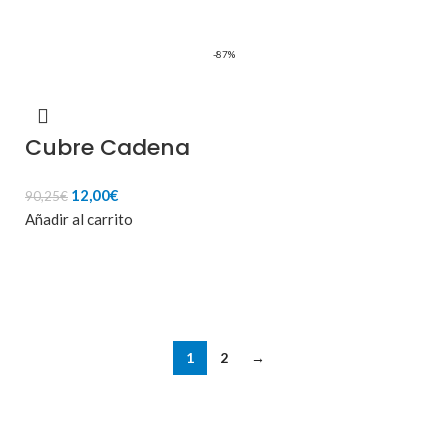
-87%
Cubre Cadena
El
El
12,00
€
90,25
€
precio
precio
Añadir al carrito
original
actual
era:
es:
90,25€.
12,00€.
1
2
→