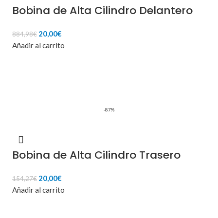
Bobina de Alta Cilindro Delantero
El
El
20,00
€
884,98
€
precio
precio
Añadir al carrito
original
actual
era:
es:
884,98€.
20,00€.
-87%
Bobina de Alta Cilindro Trasero
El
El
20,00
€
154,27
€
precio
precio
Añadir al carrito
original
actual
era:
es: