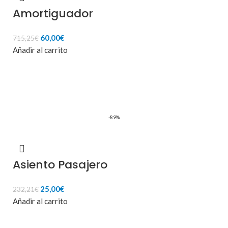
Amortiguador
El
El
60,00
€
715,25
€
precio
precio
Añadir al carrito
original
actual
era:
es:
715,25€.
60,00€.
-89%
Asiento Pasajero
El
El
25,00
€
232,21
€
precio
precio
Añadir al carrito
original
actual
era:
es: