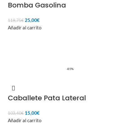
Bomba Gasolina
El
El
25,00
€
119,75
€
precio
precio
Añadir al carrito
original
actual
era:
es:
119,75€.
25,00€.
-85%
Caballete Pata Lateral
El
El
15,00
€
103,40
€
precio
precio
Añadir al carrito
original
actual
era:
es: