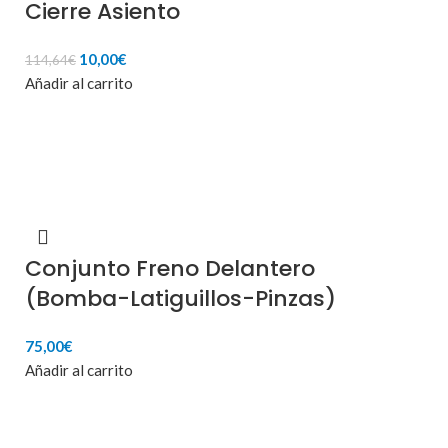
Cierre Asiento
El
El
10,00
€
114,64
€
precio
precio
Añadir al carrito
original
actual
era:
es:
114,64€.
10,00€.
Conjunto Freno Delantero
(Bomba-Latiguillos-Pinzas)
75,00
€
Añadir al carrito