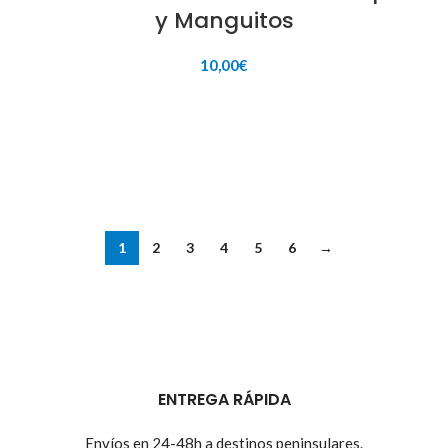
y Manguitos
10,00
€
AÑADIR AL CARRITO
1
2
3
4
5
6
→
ENTREGA RÁPIDA
Envíos en 24-48h a destinos peninsulares.