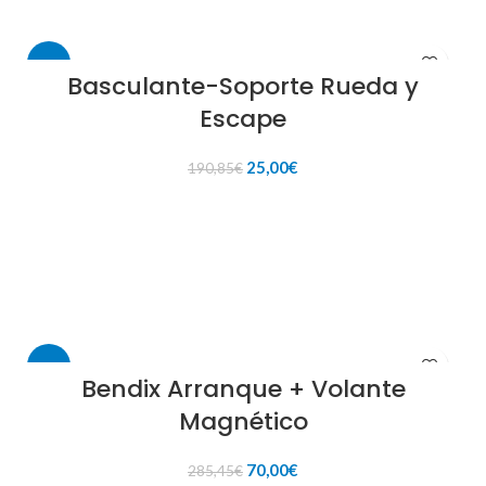
-87%
Basculante-Soporte Rueda y
Escape
El
El
25,00
€
190,85
€
precio
precio
original
actual
AÑADIR AL CARRITO
era:
es:
190,85€.
25,00€.
-75%
Bendix Arranque + Volante
Magnético
El
El
70,00
€
285,45
€