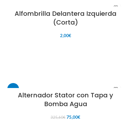
Alfombrilla Delantera Izquierda
(Corta)
2,00
€
AÑADIR AL CARRITO
-77%
Alternador Stator con Tapa y
Bomba Agua
El
El
75,00
€
325,60
€
precio
precio
original
actual
AÑADIR AL CARRITO