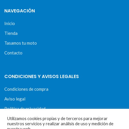
NAVEGACIÓN
Inicio
Tienda
Tasamos tu moto
Contacto
CONDICIONES Y AVISOS LEGALES
Condiciones de compra
Aviso legal
Política de privacidad
Política de cookies
Utilizamos cookies propias y de terceros para mejorar
nuestros servicios y realizar análisis de uso y medición de
nuestra web.