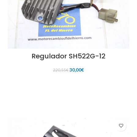
Regulador SH522G-12
El
El
30,00
€
220,55
€
precio
precio
original
actual
AÑADIR AL CARRITO
era:
es:
220,55€.
30,00€.