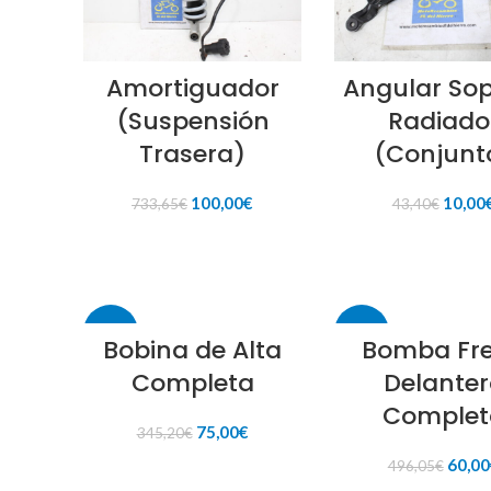
Amortiguador
Angular Sop
(Suspensión
Radiado
Trasera)
(Conjunt
El
El
El
100,00
€
10,00
733,65
€
43,40
€
precio
precio
precio
original
actual
origin
AÑADIR AL CARRITO
AÑADIR AL CARR
era:
es:
era:
733,65€.
100,00€.
43,40€
-78%
-88%
Bobina de Alta
Bomba Fr
Completa
Delanter
Complet
El
El
75,00
€
345,20
€
precio
precio
El
60,00
496,05
€
original
actual
AÑADIR AL CARRITO
preci