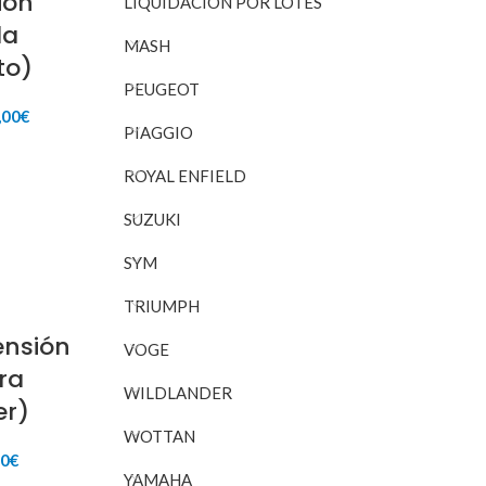
ión
LIQUIDACIÓN POR LOTES
la
MASH
to)
PEUGEOT
El
,00
€
PIAGGIO
io
precio
inal
actual
RITO
ROYAL ENFIELD
es:
4,85€.
160,00€.
SUZUKI
SYM
TRIUMPH
ensión
VOGE
ra
WILDLANDER
er)
WOTTAN
El
00
€
YAMAHA
io
precio