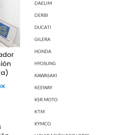
DAELIM
DERBI
DUCATI
GILERA
HONDA
ador
ión
HYOSUNG
ra)
KAWASAKI
El
00
€
KEEWAY
io
precio
inal
actual
RITO
KSR MOTO
es:
35€.
80,00€.
KTM
KYMCO
s