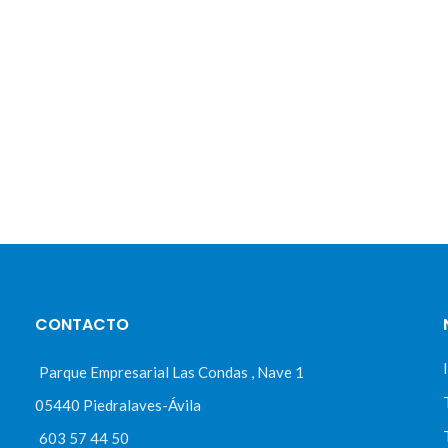
CONTACTO
Parque Empresarial Las Condas , Nave 1
05440 Piedralaves-Ávila
603 57 44 50