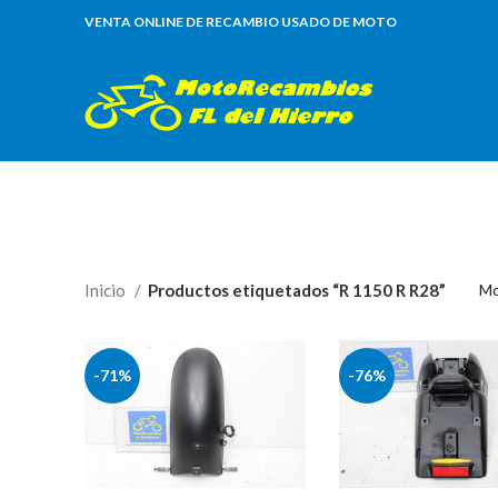
VENTA ONLINE DE RECAMBIO USADO DE MOTO
Inicio
Productos etiquetados “R 1150 R R28”
Mo
-71%
-76%