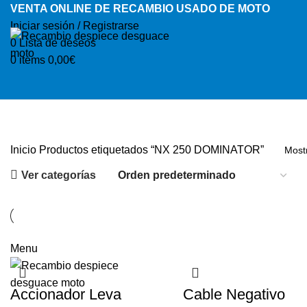
VENTA ONLINE DE RECAMBIO USADO DE MOTO
Iniciar sesión / Registrarse
0
Lista de deseos
0
items
0,00
€
Inicio
Productos etiquetados “NX 250 DOMINATOR”
Most
Ver categorías
Categorías
Menu
Accionador Leva
Cable Negativo