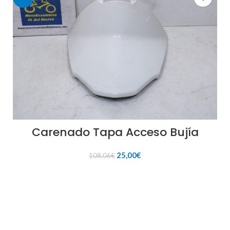
Carenado Tapa Acceso Bujía
El
El
25,00
€
108,06
€
precio
precio
original
actual
AÑADIR AL CARRITO
era:
es:
108,06€.
25,00€.