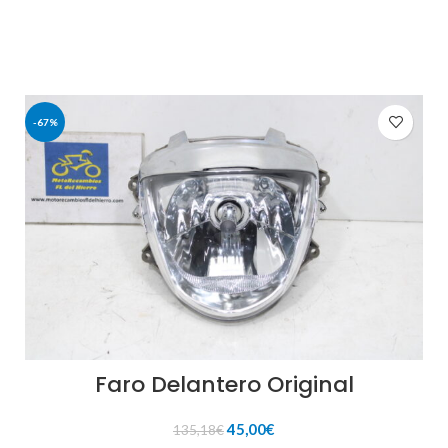
190,26€.
45,00€.
-67%
Faro Delantero Original
El
El
45,00
€
135,18
€
precio
precio