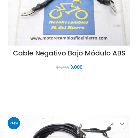
Cable Negativo Bajo Módulo ABS
El
El
3,00
€
14,74
€
precio
precio
original
actual
AÑADIR AL CARRITO
era:
es:
14,74€.
3,00€.
-76%