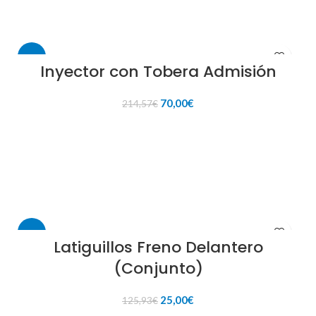
-67%
Inyector con Tobera Admisión
El
El
70,00
€
214,57
€
precio
precio
original
actual
AÑADIR AL CARRITO
era:
es:
214,57€.
70,00€.
-80%
Latiguillos Freno Delantero
(Conjunto)
El
El
25,00
€
125,93
€
precio
precio