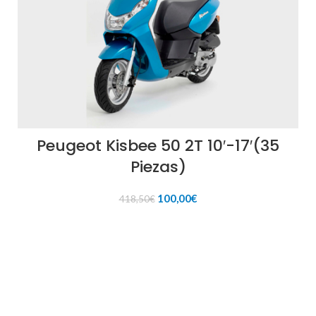
Peugeot Kisbee 50 2T 10′-17′(35
Piezas)
El
El
100,00
€
418,50
€
precio
precio
original
actual
AÑADIR AL CARRITO
era:
es:
418,50€.
100,00€.