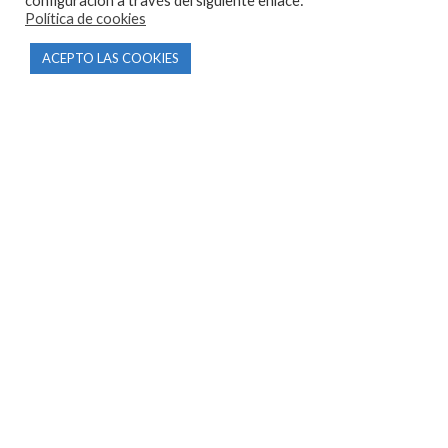
configuración a través del siguiente enlace:
Política de cookies
ACEPTO LAS COOKIES
CONTACTO
Parque Empresarial Las Condas , Nave 1
05440 Piedralaves-Ávila
603 57 44 50
info@motorecambiosfldelhierro.com
Síguenos en Facebook
Síguenos en Instagram
NAVEGACIÓN
Inicio