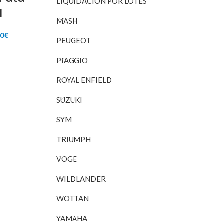
LIQUIDACIÓN POR LOTES
l
MASH
El
00
€
PEUGEOT
io
precio
inal
actual
RITO
PIAGGIO
es:
35€.
18,00€.
ROYAL ENFIELD
SUZUKI
SYM
TRIUMPH
VOGE
WILDLANDER
WOTTAN
YAMAHA