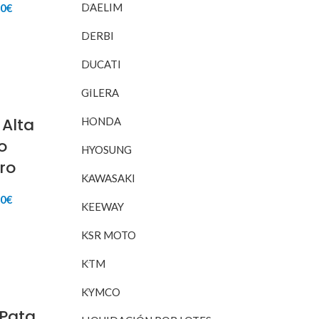
El
DAELIM
00
€
io
precio
inal
actual
DERBI
RITO
es:
80€.
30,00€.
DUCATI
GILERA
 Alta
HONDA
o
HYOSUNG
ro
KAWASAKI
El
00
€
KEEWAY
io
precio
inal
actual
RITO
KSR MOTO
es:
35€.
22,00€.
KTM
KYMCO
 Pata