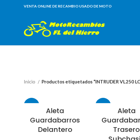
VENTA ONLINE DE RECAMBIO USADO DE MOTO
Inicio
Productos etiquetados “INTRUDER VL250 LC
-85%
-93%
Aleta
Aleta
Guardabarros
Guardabar
Delantero
Trasero
Subchas