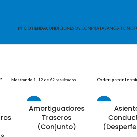
INICIO
TIENDA
CONDICIONES DE COMPRA
TASAMOS TU MOT
”
Mostrando 1–12 de 62 resultados
-94%
-89%
Amortiguadores
Asient
ros
Traseros
Conduc
(Conjunto)
(Desperfe
is