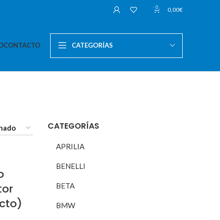
0
0,00
€
O
CONTACTO
CATEGORÍAS
CATEGORÍAS
APRILIA
BENELLI
o
tor
BETA
cto)
BMW