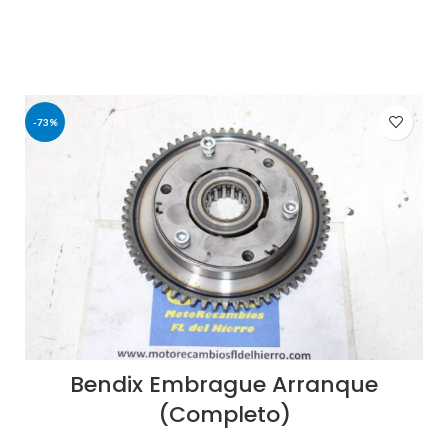
297,55€.
50,00€.
-73%
Bendix Embrague Arranque
(Completo)