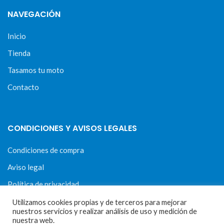
NAVEGACIÓN
Inicio
Tienda
Tasamos tu moto
Contacto
CONDICIONES Y AVISOS LEGALES
Condiciones de compra
Aviso legal
Política de privacidad
Política de cookies
Utilizamos cookies propias y de terceros para mejorar
nuestros servicios y realizar análisis de uso y medición de
nuestra web.