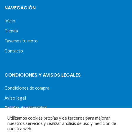
NAVEGACIÓN
Inicio
Tienda
Tasamos tu moto
Contacto
CONDICIONES Y AVISOS LEGALES
Condiciones de compra
Aviso legal
Política de privacidad
Política de cookies
Utilizamos cookies propias y de terceros para mejorar
nuestros servicios y realizar análisis de uso y medición de
nuestra web.