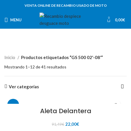
VENTA ONLINE DE RECAMBIO USADO DE MOTO
0
MENU
0,00
€
Inicio
Productos etiquetados “GS 500 02'-08'”
Mostrando 1–12 de 41 resultados
Ver categorías
-76%
Aleta Delantera
El
El
22,00
€
91,49
€
precio
precio