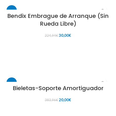
-87%
Bendix Embrague de Arranque (Sin
Rueda Libre)
El
El
30,00
€
224,94
€
precio
precio
original
actual
AÑADIR AL CARRITO
era:
es:
224,94€.
30,00€.
-95%
Bieletas-Soporte Amortiguador
El
El
20,00
€
383,96
€
precio
precio
original
actual
AÑADIR AL CARRITO
era:
es: