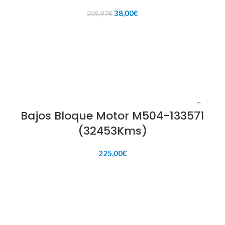
El
El
38,00
€
209,97
€
precio
precio
original
actual
AÑADIR AL CARRITO
era:
es:
209,97€.
38,00€.
Bajos Bloque Motor M504-133571
(32453Kms)
225,00
€
AÑADIR AL CARRITO