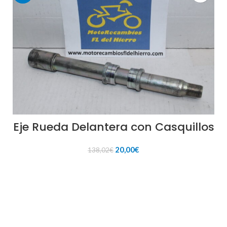
Eje Rueda Delantera con Casquillos
El
El
20,00
€
138,02
€
precio
precio
original
actual
AÑADIR AL CARRITO
era:
es:
138,02€.
20,00€.