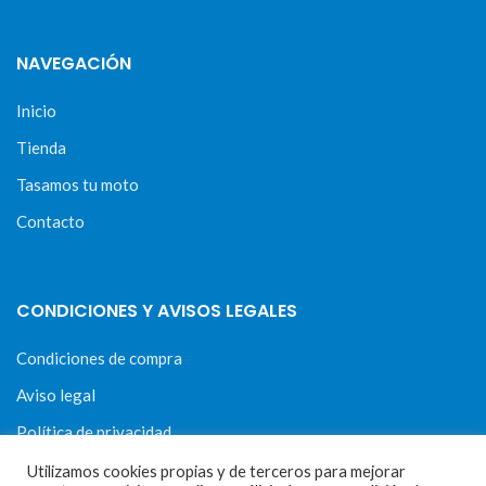
NAVEGACIÓN
Inicio
Tienda
Tasamos tu moto
Contacto
CONDICIONES Y AVISOS LEGALES
Condiciones de compra
Aviso legal
Política de privacidad
Política de cookies
Utilizamos cookies propias y de terceros para mejorar