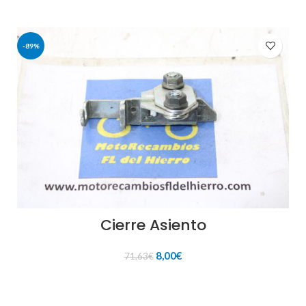
-89%
Cierre Asiento
El
El
8,00
€
71,63
€
precio
precio
original
actual
AÑADIR AL CARRITO
era:
es: