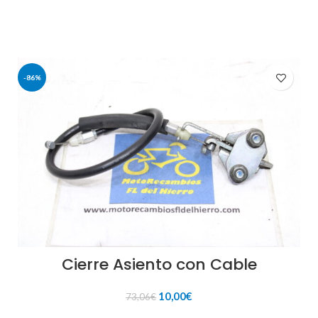
71,63€.
8,00€.
-86%
Cierre Asiento con Cable
El
El
10,00
€
73,06
€
precio
precio