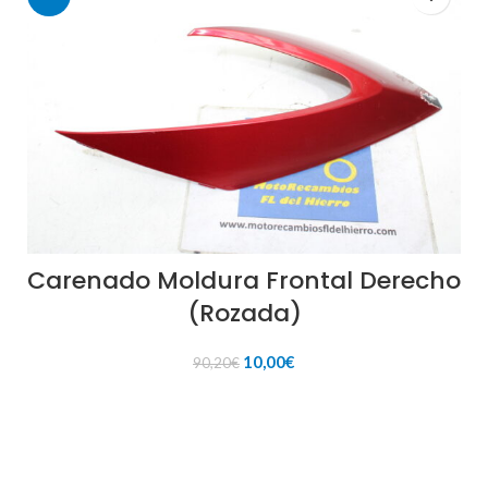
Carenado Moldura Frontal Derecho
(Rozada)
El
El
10,00
€
90,20
€
precio
precio
original
actual
AÑADIR AL CARRITO
era:
es:
90,20€.
10,00€.