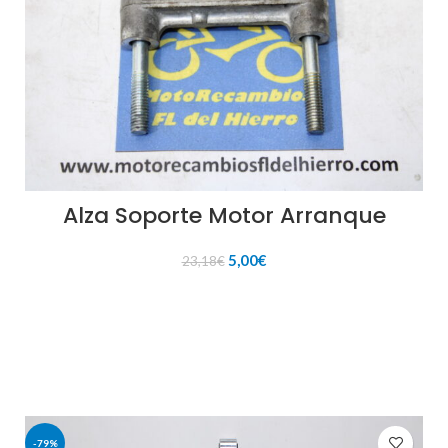
Alza Soporte Motor Arranque
El
El
5,00
€
23,18
€
precio
precio
original
actual
AÑADIR AL CARRITO
era:
es:
23,18€.
5,00€.
-79%