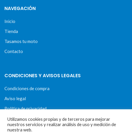
NAVEGACIÓN
Inicio
Tienda
Tasamos tu moto
Contacto
CONDICIONES Y AVISOS LEGALES
Condiciones de compra
Aviso legal
Política de privacidad
Política de cookies
Utilizamos cookies propias y de terceros para mejorar
nuestros servicios y realizar análisis de uso y medición de
nuestra web.