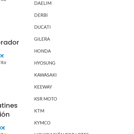
DAELIM
ginal
actual
:
es:
34,70€.
35,00€.
DERBI
DUCATI
GILERA
erador
HONDA
El
0
€
o
precio
rito
HYOSUNG
nal
actual
es:
KAWASAKI
5€.
15,00€.
KEEWAY
KSR MOTO
tines
KTM
ción
KYMCO
El
00
€
io
precio