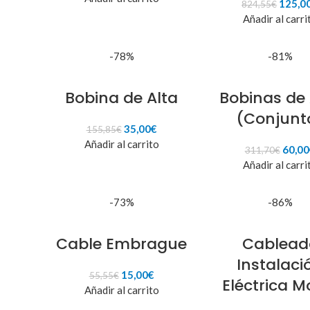
El
125,0
824,55
€
original
actual
precio
Añadir al carri
era:
es:
origina
290,10€.
75,00€.
era:
824,55
-78%
-81%
Bobina de Alta
Bobinas de 
(Conjunt
El
El
35,00
€
155,85
€
precio
precio
Añadir al carrito
El
60,00
311,70
€
original
actual
preci
Añadir al carri
era:
es:
origin
155,85€.
35,00€.
era:
311,7
-73%
-86%
Cable Embrague
Cablead
Instalaci
El
El
15,00
€
55,55
€
Eléctrica M
precio
precio
Añadir al carrito
original
actual