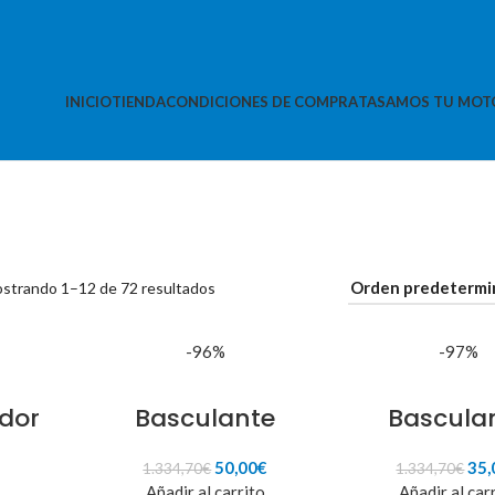
INICIO
TIENDA
CONDICIONES DE COMPRA
TASAMOS TU MOT
strando 1–12 de 72 resultados
-96%
-97%
dor
Basculante
Bascula
El
El
El
50,00
€
35,
1.334,70
€
1.334,70
€
precio
precio
pre
Añadir al carrito
Añadir al car