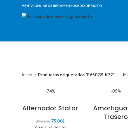
VENTA ONLINE DE RECAMBIO USADO DE MOTO
Inicio
Productos etiquetados “F650GS-K72”
Mo
-74%
-85%
Alternador Stator
Amortigua
Trasero
El
El
75,00
€
290,10
€
precio
precio
Añadir al carrito