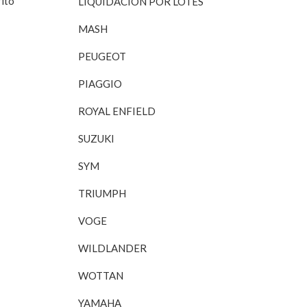
rito
LIQUIDACIÓN POR LOTES
inal
actual
es:
MASH
15€.
30,00€.
PEUGEOT
PIAGGIO
ROYAL ENFIELD
SUZUKI
SYM
TRIUMPH
VOGE
WILDLANDER
WOTTAN
YAMAHA