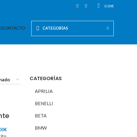
0
0,00
€
O
CONTACTO
CATEGORÍAS
CATEGORÍAS
APRILIA
BENELLI
nte
BETA
BMW
El
00
€
cio
precio
rito