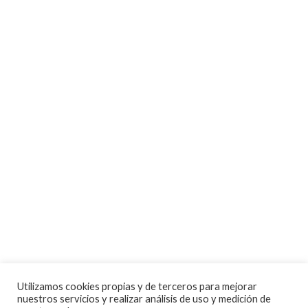
Síguenos en Instagram
NAVEGACIÓN
Inicio
Tienda
Tasamos tu moto
Contacto
CONDICIONES Y AVISOS LEGALES
Condiciones de compra
Aviso legal
Política de privacidad
Utilizamos cookies propias y de terceros para mejorar
nuestros servicios y realizar análisis de uso y medición de
Política de cookies