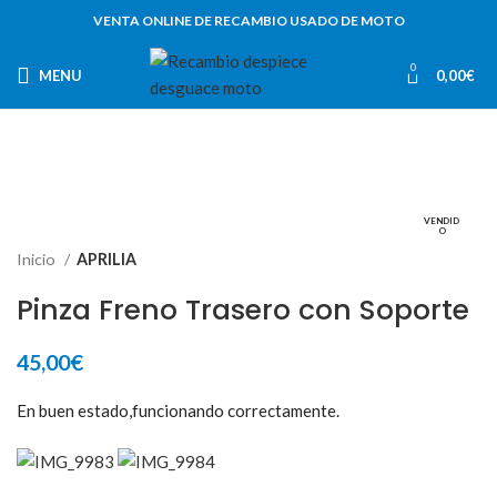
VENTA ONLINE DE RECAMBIO USADO DE MOTO
0
MENU
0,00
€
VENDID
O
Inicio
APRILIA
Pinza Freno Trasero con Soporte
45,00
€
En buen estado,funcionando correctamente.