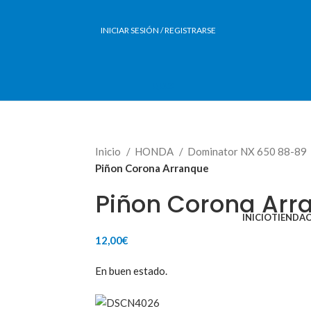
INICIAR SESIÓN / REGISTRARSE
0,00
€
VENTA ONLINE DE RECAMBIO USADO DE MOTO
Inicio
HONDA
Dominator NX 650 88-89
Piñon Corona Arranque
Piñon Corona Arr
INICIO
TIENDA
12,00
€
MENU
En buen estado.