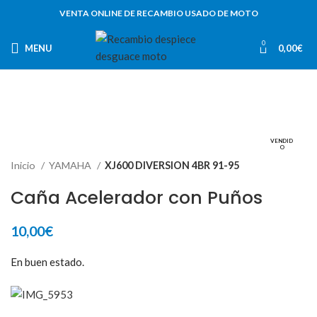
VENTA ONLINE DE RECAMBIO USADO DE MOTO
0
MENU
0,00
€
VENDID
O
Inicio
YAMAHA
XJ600 DIVERSION 4BR 91-95
Caña Acelerador con Puños
10,00
€
En buen estado.