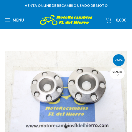
VENTA ONLINE DE RECAMBIO USADO DE MOTO
0
MENU
0,00
€
-76%
VENDID
O