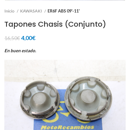
Inicio
KAWASAKI
ER6F ABS 09'-11'
Tapones Chasis (Conjunto)
El
El
4,00
€
16,50
€
precio
precio
original
actual
En buen estado.
era:
es:
16,50€.
4,00€.