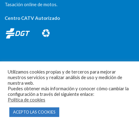
Tasación online de motos.
Centro CATV Autorizado
Utilizamos cookies propias y de terceros para mejorar
CONTACTO
nuestros servicios y realizar análisis de uso y medición de
nuestra web.
Parque Empresarial Las Condas , Nave 1
Puedes obtener más información y conocer cómo cambiar la
configuración a través del siguiente enlace:
05440 Piedralaves-Ávila
Política de cookies
603 57 44 50
ACEPTO LAS COOKIES
info@motorecambiosfldelhierro.com
Síguenos en Facebook