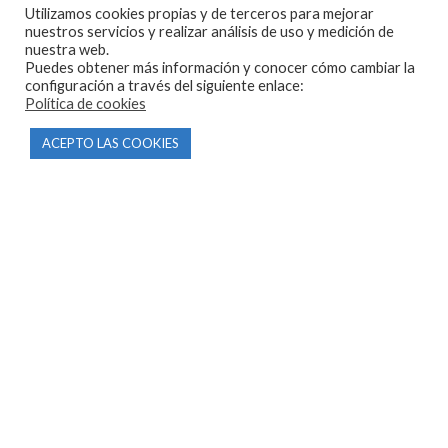
Utilizamos cookies propias y de terceros para mejorar
603 57 44 50
nuestros servicios y realizar análisis de uso y medición de
info@motorecambiosfldelhierro.com
nuestra web.
Puedes obtener más información y conocer cómo cambiar la
Síguenos en Facebook
configuración a través del siguiente enlace:
Política de cookies
Síguenos en Instagram
ACEPTO LAS COOKIES
NAVEGACIÓN
Inicio
Tienda
Tasamos tu moto
Contacto
CONDICIONES Y AVISOS LEGALES