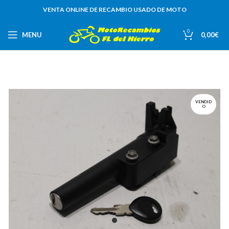
VENTA ONLINE DE RECAMBIO USADO DE MOTO
0
MENU
0,00
€
VENDID
O