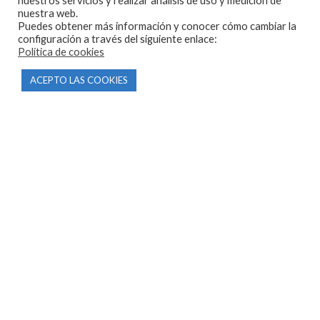
nuestros servicios y realizar análisis de uso y medición de
Inicio
nuestra web.
Puedes obtener más información y conocer cómo cambiar la
Tienda
configuración a través del siguiente enlace:
Política de cookies
Tasamos tu moto
ACEPTO LAS COOKIES
Contacto
CONDICIONES Y AVISOS LEGALES
Condiciones de compra
Aviso legal
Política de privacidad
Política de cookies